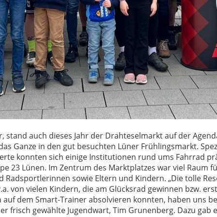
r, stand auch dieses Jahr der Drahteselmarkt auf der Agend
das Ganze in den gut besuchten Lüner Frühlingsmarkt. Spezie
erte konnten sich einige Institutionen rund ums Fahrrad pr
ppe 23 Lünen. Im Zentrum des Marktplatzes war viel Raum f
 Radsportlerinnen sowie Eltern und Kindern. „Die tolle Re
.a. von vielen Kindern, die am Glücksrad gewinnen bzw. ers
auf dem Smart-Trainer absolvieren konnten, haben uns b
der frisch gewählte Jugendwart, Tim Grunenberg. Dazu gab 