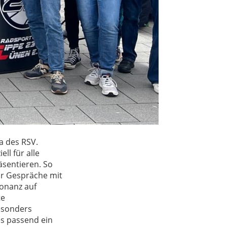
a des RSV.
ll für alle
äsentieren. So
ür Gespräche mit
sonanz auf
te
esonders
es passend ein