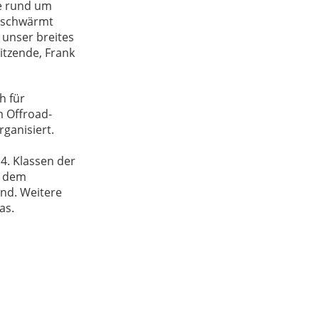
te rund um
“ schwärmt
 unser breites
itzende, Frank
h für
m Offroad-
rganisiert.
4. Klassen der
t dem
ind. Weitere
as.