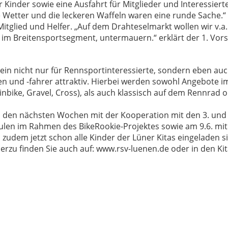
r Kinder sowie eine Ausfahrt für Mitglieder und Interessier
e Wetter und die leckeren Waffeln waren eine runde Sache.
Mitglied und Helfer. „Auf dem Drahteselmarkt wollen wir v.a.
im Breitensportsegment, untermauern.“ erklärt der 1. Vors
rein nicht nur für Rennsportinteressierte, sondern eben auc
n und -fahrer attraktiv. Hierbei werden sowohl Angebote i
nbike, Gravel, Cross), als auch klassisch auf dem Rennrad o
n den nächsten Wochen mit der Kooperation mit den 3. und 
len im Rahmen des BikeRookie-Projektes sowie am 9.6. mi
 zudem jetzt schon alle Kinder der Lüner Kitas eingeladen s
erzu finden Sie auch auf: www.rsv-luenen.de oder in den Kit